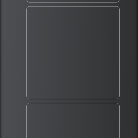
Contact :
Elodie JOLY
03110 Brout Vernet
vizsla-fessille@hotmail.com
Horaires d'ouverture :
Du lundi au vendredi
De 9H à 12H et de 14H à 18H
Fermé pendant les vacances scolaires
Certificat de capacité N° 01.266 ccd