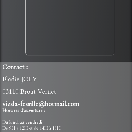
SIRET : 910 966 597 00015
© Copyright SiteName. Tous droits réservés.