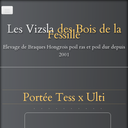
Accueil
Les Vizsla
des Bois de la
Fessille
L'élevage
▼
Nos vizsla poil dur
▼
Elevage de Braques Hongrois poil ras et poil dur depuis
2001
Nos vizsla poil ras
▼
Nos portées
▼
Nos anciens à la retraite
▼
Portée Tess x Ulti
Quoi de neuf ?